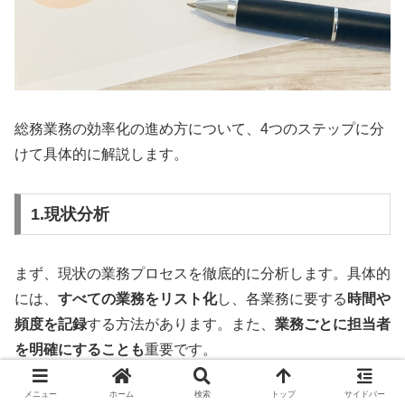
総務業務の効率化の進め方について、4つのステップに分
けて具体的に解説します。
1.現状分析
まず、現状の業務プロセスを徹底的に分析します。具体的
には、
すべての業務をリスト化
し、各業務に要する
時間や
頻度を記録
する方法があります。また、
業務ごとに担当者
を明確にすることも
重要です。
メニュー
ホーム
検索
トップ
サイドバー
既存の資料やシステムを活用したり、各担当者へのヒアリ