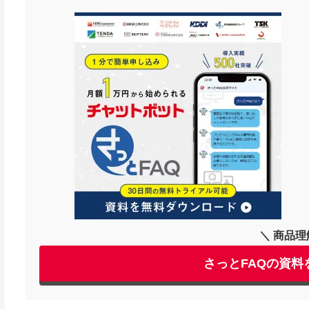
＼ 商品理
さっとFAQの資