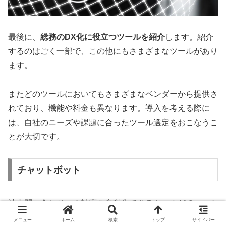
最後に、
総務のDX化に役立つツールを紹介
します。紹介
するのはごく一部で、この他にもさまざまなツールがあり
ます。
またどのツールにおいてもさまざまなベンダーから提供さ
れており、機能や料金も異なります。導入を考える際に
は、自社のニーズや課題に合ったツール選定をおこなうこ
とが大切です。
チャットボット
社内問い合わせへの対応を自動化できるツールがチャット
ボットです。チャットボットは、総務のDX化を始めるの
メニュー
ホーム
検索
トップ
サイドバー