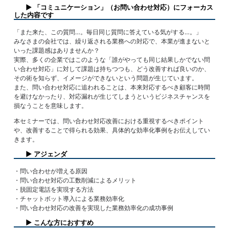
▶ 「コミュニケーション」（お問い合わせ対応）にフォーカス
した内容です
「また来た、この質問…。毎日同じ質問に答えている気がする…。」
みなさまの会社では、繰り返される業務への対応で、本業が進まないと
いった課題感はありませんか？
実際、多くの企業ではこのような「誰がやっても同じ結果しかでない問
い合わせ対応」に対して課題は持ちつつも、どう改善すれば良いのか、
その術を知らず、イメージができないという問題が生じています。
また、問い合わせ対応に追われることは、本来対応するべき顧客に時間
を避けなかったり、対応漏れが生じてしまうというビジネスチャンスを
損なうことを意味します。
本セミナーでは、問い合わせ対応改善における重視するべきポイント
や、改善することで得られる効果、具体的な効率化事例をお伝えしてい
きます。
▶ アジェンダ
・問い合わせが増える原因
・問い合わせ対応の工数削減によるメリット
・脱固定電話を実現する方法
・チャットボット導入による業務効率化
・問い合わせ対応の改善を実現した業務効率化の成功事例
▶ こんな方におすすめ