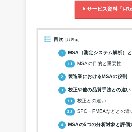
サービス資料「i-Re
目次
[
非表示
]
MSA（測定システム解析）
1
MSAの目的と重要性
1.1
製造業におけるMSAの役割
2
校正や他の品質手法との違い
3
校正との違い
3.1
SPC・FMEAなどとの違
3.2
MSAの5つの分析対象と評価
4