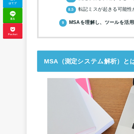
はてブ
転記ミスが起きる可能性
8.5
送る
MSAを理解し、ツールを活
9
Pocket
MSA（測定システム解析）と