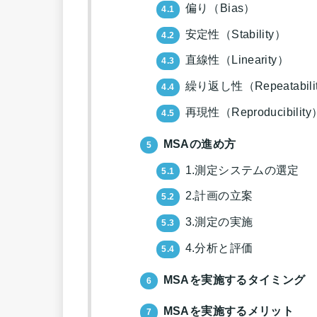
偏り（Bias）
4.1
安定性（Stability）
4.2
直線性（Linearity）
4.3
繰り返し性（Repeatabili
4.4
再現性（Reproducibility
4.5
MSAの進め方
5
1.測定システムの選定
5.1
2.計画の立案
5.2
3.測定の実施
5.3
4.分析と評価
5.4
MSAを実施するタイミング
6
MSAを実施するメリット
7