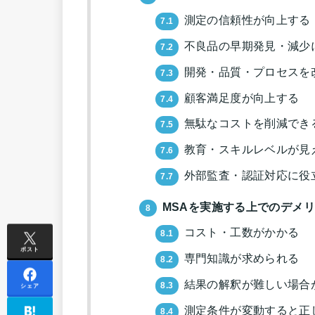
測定の信頼性が向上する
7.1
不良品の早期発見・減少
7.2
開発・品質・プロセスを
7.3
顧客満足度が向上する
7.4
無駄なコストを削減でき
7.5
教育・スキルレベルが見
7.6
外部監査・認証対応に役
7.7
MSAを実施する上でのデメ
8
コスト・工数がかかる
8.1
ポスト
専門知識が求められる
8.2
結果の解釈が難しい場合
8.3
シェア
測定条件が変動すると正
8.4